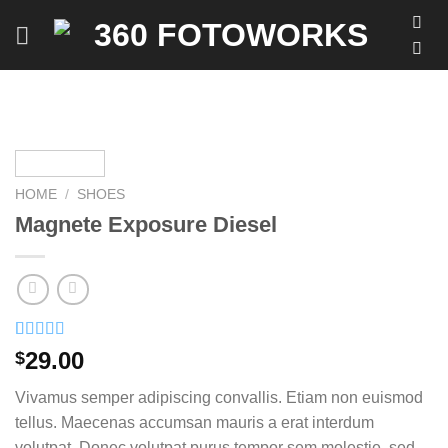
Skip
to
content
HOME
/
SHOES
Magnete Exposure Diesel
Rated
1
5.00
29.00
$
out of 5
based on
Vivamus semper adipiscing convallis. Etiam non euismod
customer
rating
tellus. Maecenas accumsan mauris a erat interdum
volutpat. Donec volutpat purus tempor sem molestie, sed