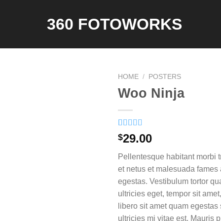
HOME
/
POSTERS
Woo Ninja
Rated
1
29.00
$
4.00
out
of 5
Pellentesque habitant morbi t
based on
customer
et netus et malesuada fames 
rating
egestas. Vestibulum tortor qua
ultricies eget, tempor sit ame
libero sit amet quam egesta
ultricies mi vitae est. Mauris 