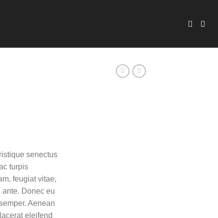
ristique senectus
ac turpis
m, feugiat vitae,
t, ante. Donec eu
s semper. Aenean
placerat eleifend